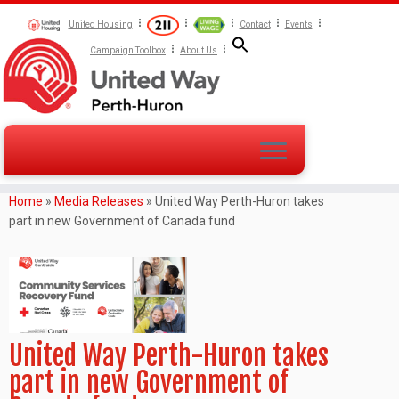
United Housing
Contact
Events
Campaign Toolbox
About Us
Home
»
Media Releases
»
United Way Perth-Huron takes
part in new Government of Canada fund
United Way Perth-Huron takes
part in new Government of